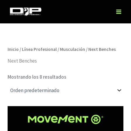
Ir
al
contenido
Inicio
/
Línea Profesional
/
Musculación
/ Next Benches
Next Benches
Mostrando los 8 resultados