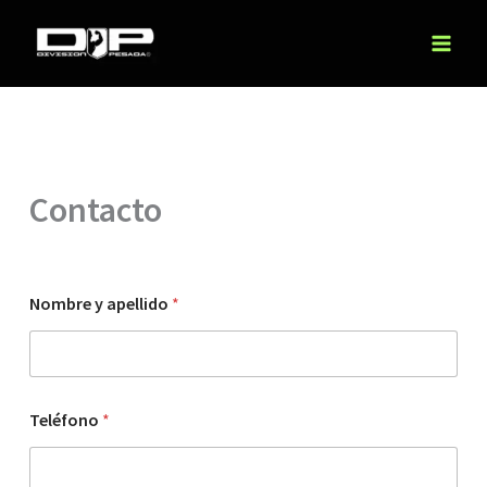
Ir
al
contenido
Contacto
Nombre y apellido
*
N
Teléfono
*
o
m
b
r