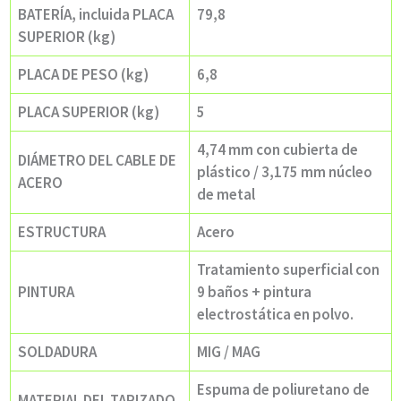
BATERÍA, incluida PLACA
79,8
SUPERIOR (kg)
PLACA DE PESO (kg)
6,8
PLACA SUPERIOR (kg)
5
4,74 mm con cubierta de
DIÁMETRO DEL CABLE DE
plástico / 3,175 mm núcleo
ACERO
de metal
ESTRUCTURA
Acero
Tratamiento superficial con
PINTURA
9 baños + pintura
electrostática en polvo.
SOLDADURA
MIG / MAG
Espuma de poliuretano de
MATERIAL DEL TAPIZADO