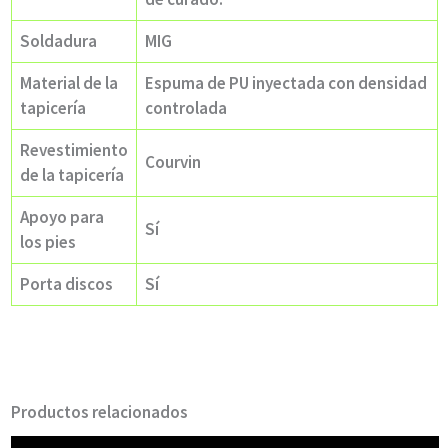
Soldadura
MIG
Material de la
Espuma de PU inyectada con densidad
tapicería
controlada
Revestimiento
Courvin
de la tapicería
Apoyo para
Sí
los pies
Porta discos
Sí
Productos relacionados