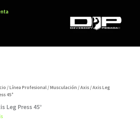
enta
cio
/
Línea Profesional
/
Musculación
/
Axis
/ Axis Leg
ess 45°
is Leg Press 45°
is