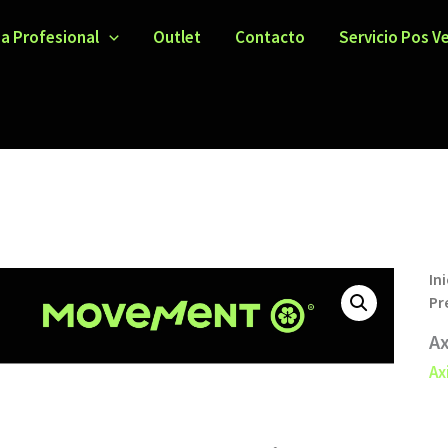
ea Profesional
Outlet
Contacto
Servicio Pos V
Ini
Pr
Ax
Ax