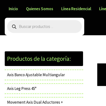
Ir
al
Inicio
Quienes Somos
Línea Residencial
Lín
contenido
Búsqueda
de
productos
Axis Banco Ajustable Multiangular
Axis Leg Press 45°
Movement Axis Dual Aductores +