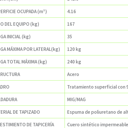
ERFICIE OCUPADA (m²)
4.16
O DEL EQUIPO (kg)
167
GA INICIAL (kg)
35
GA MÁXIMA POR LATERAL(kg)
120 kg
GA TOTAL MÁXIMA (kg)
240 kg
TRUCTURA
Acero
ADRO
Tratamiento superficial con 
LDADURA
MIG/MAG
ERIAL DE TAPIZADO
Espuma de poliuretano de al
ESTIMIENTO DE TAPICERÍA
Cuero sintético impermeabl