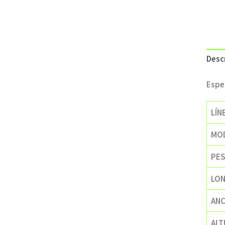
Desc
Espe
LÍN
MO
PES
LON
ANC
ALT