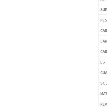
SUP
PES
CAR
CAR
CAR
ES
CU
SO
MAT
REV