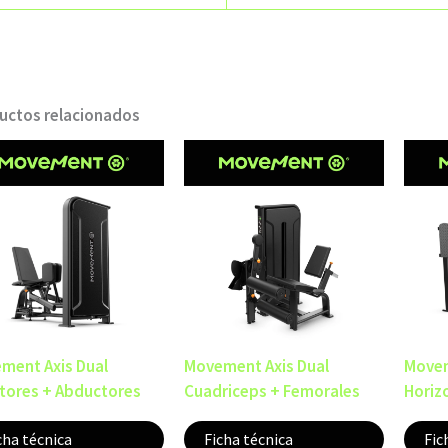
uctos relacionados
ment Axis Dual
Movement Axis Dual
Movem
tores + Abductores
Cuadriceps + Femorales
Horiz
cha técnica
Ficha técnica
Fic