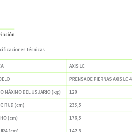
ripción
cificaciones técnicas
EA
AXIS LC
DELO
PRENSA DE PIERNAS AXIS LC 4
O MÁXIMO DEL USUARIO (kg)
120
GITUD (cm)
235,5
HO (cm)
176,5
URA (cm)
142.8