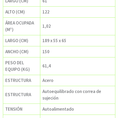
LARGO (CM)
61
ALTO (CM)
122
ÁREA OCUPADA
1,02
(M²)
LARGO (CM)
189 x 55 x 65
ANCHO (CM)
150
PESO DEL
61,4
EQUIPO (KG)
ESTRUCTURA
Acero
Autoequilibrado con correa de
ESTRUCTURA
sujeción
TENSIÓN
Autoalimentado