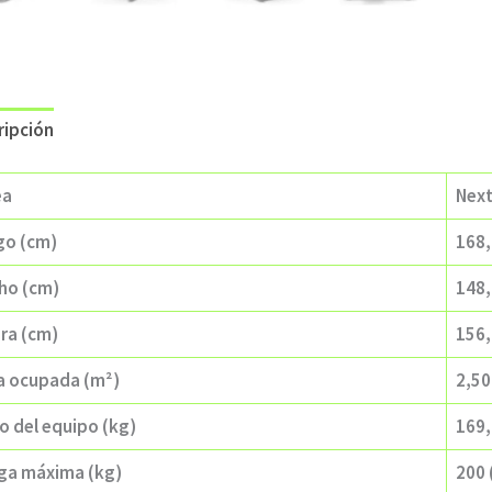
ripción
ea
Nex
go (cm)
168
ho (cm)
148
ura (cm)
156
a ocupada (m²)
2,50
o del equipo (kg)
169,
ga máxima (kg)
200 