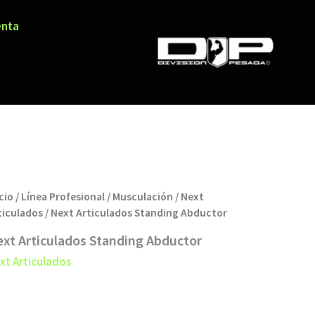
enta
cio
/
Línea Profesional
/
Musculación
/
Next
ticulados
/ Next Articulados Standing Abductor
xt Articulados Standing Abductor
xt Articulados