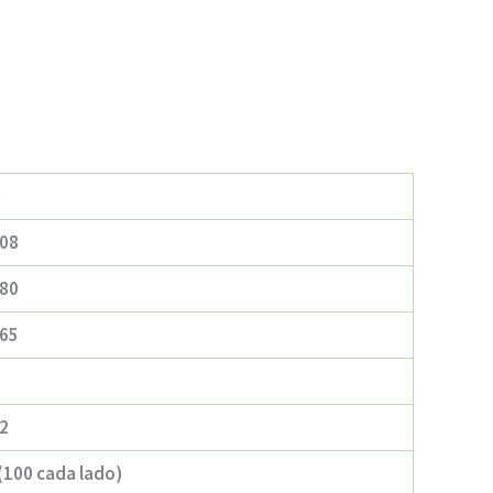
t
,08
,80
,65
2
(100 cada lado)