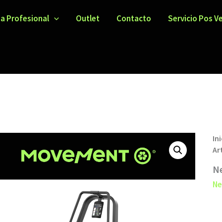
ea Profesional
Outlet
Contacto
Servicio Pos V
Ini
Ar
Ne
Ne