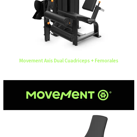
Movement Axis Dual Cuadriceps + Femorales